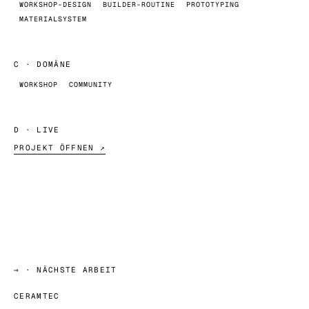
WORKSHOP-DESIGN
BUILDER-ROUTINE
PROTOTYPING
MATERIALSYSTEM
C
· DOMÄNE
WORKSHOP
COMMUNITY
D
· LIVE
PROJEKT ÖFFNEN ↗
→
· NÄCHSTE ARBEIT
CERAMTEC