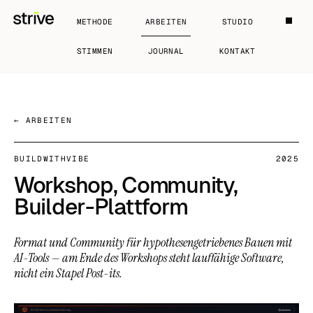
METHODE
ARBEITEN
STUDIO
STIMMEN
JOURNAL
KONTAKT
← ARBEITEN
BUILDWITHVIBE
2025
Workshop, Community,
Builder-Plattform
Format und Community für hypothesengetriebenes Bauen mit
AI-Tools — am Ende des Workshops steht lauffähige Software,
nicht ein Stapel Post-its.