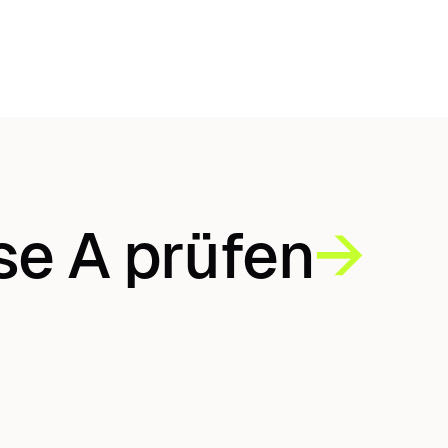
se A prüfen
→