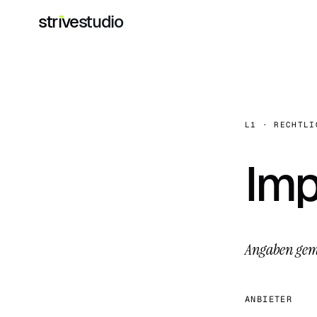
str
i
ve
studio
L1
· RECHTLI
Im
Angaben gem
ANBIETER