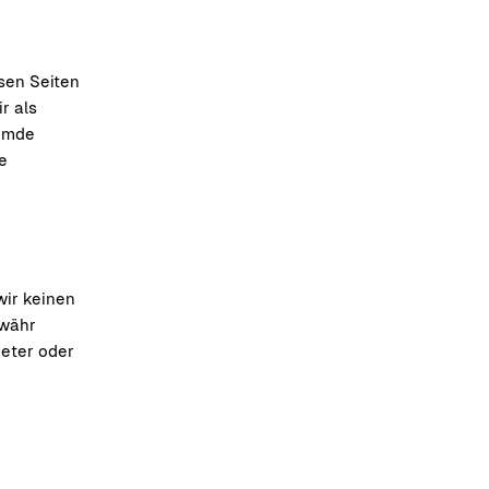
esen Seiten
r als
remde
e
wir keinen
ewähr
ieter oder