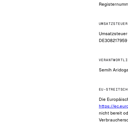
Registernumm
UMSATZSTEUER
Umsatzsteuer-
DE308217959
VERANTWORTLI
Semih Aridoga
EU-STREITSCH
Die Europäisch
https://ec.eu
nicht bereit o
Verbrauchersc