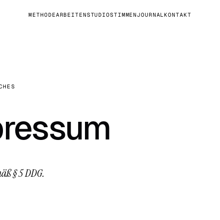
METHODE
ARBEITEN
STUDIO
STIMMEN
JOURNAL
KONTAKT
CHES
pressum
äß § 5 DDG.