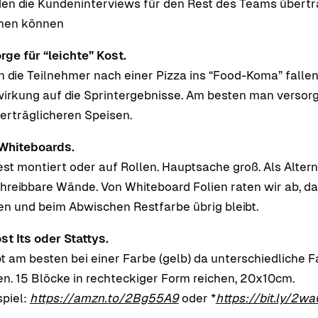
en die Kundeninterviews für den Rest des Teams übertra
hen können
rge für “leichte” Kost.
 die Teilnehmer nach einer Pizza ins “Food-Koma” fallen 
irkung auf die Sprintergebnisse. Am besten man versorg
verträglicheren Speisen.
Whiteboards.
est montiert oder auf Rollen. Hauptsache groß. Als Alter
hreibbare Wände. Von Whiteboard Folien raten wir ab, da 
en und beim Abwischen Restfarbe übrig bleibt.
st Its oder Stattys.
bt am besten bei einer Farbe (gelb) da unterschiedliche F
en. 15 Blöcke in rechteckiger Form reichen, 20x10cm.
spiel:
https://amzn.to/2Bg55A9
oder *
https://bit.ly/2w