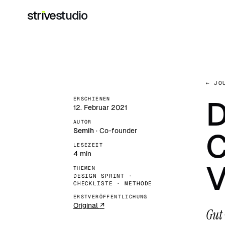
str
i
ve
studio
←
JOU
ERSCHIENEN
D
12. Februar 2021
AUTOR
Semih
· Co-founder
C
LESEZEIT
4 min
V
THEMEN
DESIGN SPRINT ·
CHECKLISTE · METHODE
ERST­VERÖFFENT­LICHUNG
(externe Seite, öffnet in neuem Tab)
Original
↗
Gut 