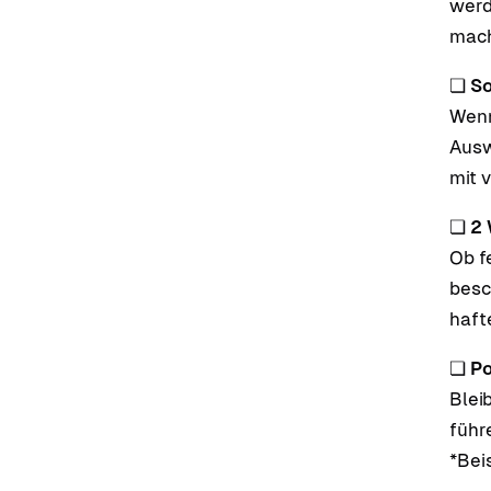
werd
mac
❏
So
Wenn
Ausw
mit 
❏
2 
Ob f
besc
haft
❏
Po
Blei
führ
*Bei