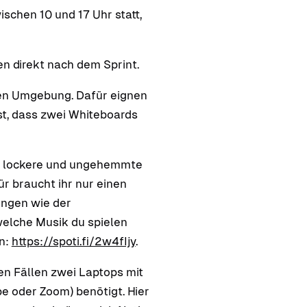
ischen 10 und 17 Uhr statt,
en direkt nach dem Sprint.
en Umgebung. Dafür eignen
st, dass zwei Whiteboards
ne lockere und ungehemmte
r braucht ihr nur einen
ungen wie der
welche Musik du spielen
rn:
https://spoti.fi/2w4fIjy
.
en Fällen zwei Laptops mit
e oder Zoom) benötigt. Hier