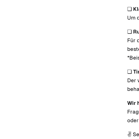
❏
Kl
Um d
❏
Ru
Für 
best
*Beis
❏
Ti
Der 
beha
Wir 
Frag
oder
✌️ S