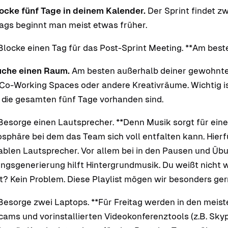
ocke fünf Tage in deinem Kalender.
Der Sprint findet zw
tags beginnt man meist etwas früher.
Blocke einen Tag für das Post-Sprint Meeting. **Am best
che einen Raum.
Am besten außerhalb deiner gewohnt
 Co-Working Spaces oder andere Kreativräume. Wichtig i
 die gesamten fünf Tage vorhanden sind.
Besorge einen Lautsprecher. **Denn Musik sorgt für ei
sphäre bei dem das Team sich voll entfalten kann. Hierfü
ablen Lautsprecher. Vor allem bei in den Pausen und Üb
ngsgenerierung hilft Hintergrundmusik. Du weißt nicht 
st? Kein Problem. Diese Playlist mögen wir besonders ge
Besorge zwei Laptops. **Für Freitag werden in den meist
ams und vorinstallierten Videokonferenztools (z.B. Skyp