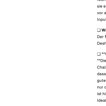
sie 
vor 
Inpu
❏
Wä
Der 
Desh
❏ **
**Di
Chal
dass
gute
nur 
ist 
Idea