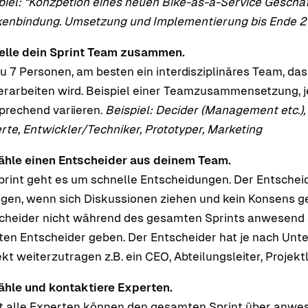
piel: “Konzpetion eines neuen Bike-as-a-Service Geschä
enbindung. Umsetzung und Implementierung bis Ende 2
elle dein Sprint Team zusammen.
zu 7 Personen, am besten ein interdisziplinäres Team, da
erarbeiten wird. Beispiel einer Teamzusammensetzung, 
prechend variieren.
Beispiel: Decider (Management etc.),
rte, Entwickler/Techniker, Prototyper, Marketing
hle einen Entscheider aus deinem Team.
print geht es um schnelle Entscheidungen. Der Entschei
gen, wenn sich Diskussionen ziehen und kein Konsens g
cheider nicht während des gesamten Sprints anwesend se
ten Entscheider geben. Der Entscheider hat je nach Unte
kt weiterzutragen z.B. ein CEO, Abteilungsleiter, Projektl
hle und kontaktiere Experten.
t alle Experten können den gesamten Sprint über anwese