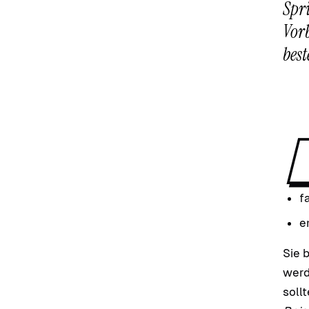
Spri
Vorb
best
f
e
Sie 
werd
soll