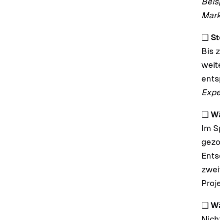
Beis
Mark
❏
St
Bis 
weit
ents
Expe
❏
Wä
Im S
gezo
Ents
zwei
Proje
❏
Wä
Nich