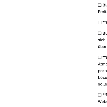
❏
Bl
Frei
❏ **
❏
Bu
sich
über
❏ **
Atmo
port
Lösu
soll
❏ **
Webc