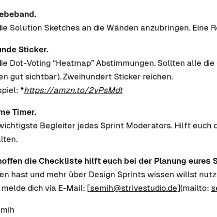
ebeband.
ie Solution Sketches an die Wänden anzubringen. Eine Ro
nde Sticker.
die Dot-Voting “Heatmap” Abstimmungen. Sollten alle die
en gut sichtbar). Zweihundert Sticker reichen.
piel: *
https://amzn.to/2vPsMdt
me Timer.
wichtigste Begleiter jedes Sprint Moderators. Hilft euch d
lten.
hoffen die Checkliste hilft euch bei der Planung eures S
en hast und mehr über Design Sprints wissen willst nu
 melde dich via E-Mail: [
semih@strivestudio.de
](mailto:
s
emih